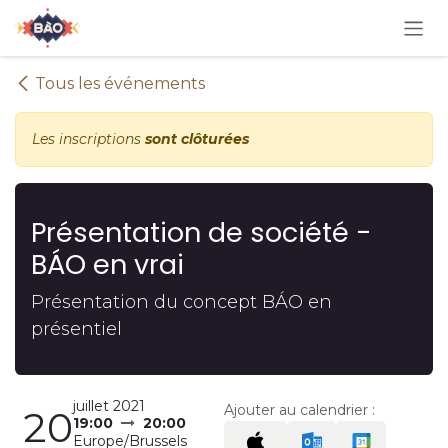
Se rendre au contenu
Tous les événements
Les inscriptions
sont clôturées
Présentation de société -
BÁO en vrai
Présentation du concept BÁO en
présentiel
juillet 2021
Ajouter au calendrier :
20
19:00
20:00
Europe/Brussels