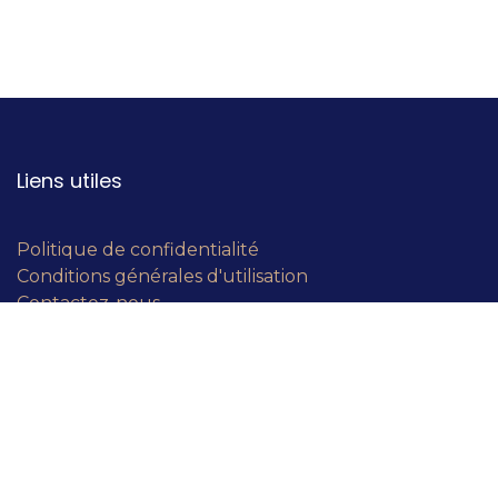
Liens utiles
Politique de confidentialité
Conditions générales d'utilisation
Contactez-nous
À propos de nous
Un concept super innovant ! BÀO, Bouche-à-oreille,
est né de la collaboration de 31 chefs d'entreprises
ayant la volonté de révolutionner le networking.