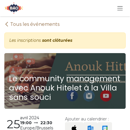
Se rendre au contenu
Tous les événements
Les inscriptions
sont clôturées
Le community management
avec Anouk Hitelet à la Villa
sans souci
avril 2024
Ajouter au calendrier :
25
19:00
22:30
Europe/Brussels