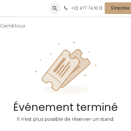
vènements
Devenir partenaire
Nos partenaires
S'inscrire
Postes
+32 477 74 10 13
 Gembloux
Événement terminé
Il n'est plus possible de réserver un stand.