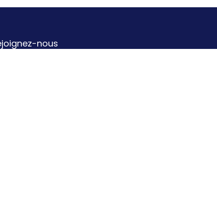
ejoignez-nous
Contactez-nous
info@b-a-o.be
071/158.736