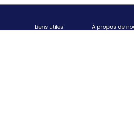
Liens utiles
À propos de no
Un concept super 
Politique de
né de la collabora
confidentialité
volonté de révolu
Conditions
Ils vous le diront 
générales
Bouche-à-Orei
d'utilisation
recommandation 
Contactez-nous
avec BÀO, c'es
partenaires de qu
en cashback sur c
Elle n'est pas bel