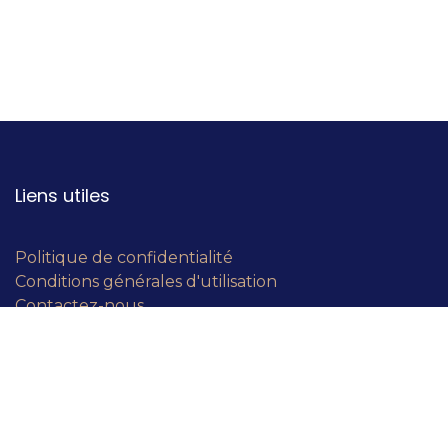
Liens utiles
Politique de confidentialité
Conditions générales d'utilisation
Contactez-nous
À propos de nous
Un concept super innovant ! BÀO, Bouche-à-oreille,