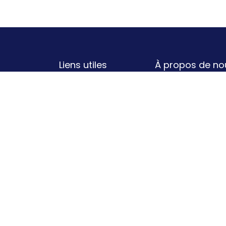
Liens utiles
À propos de no
Un concept super 
Politique de
né de la collabora
confidentialité
volonté de révolu
Conditions
Ils vous le diront 
générales
Bouche-à-Orei
d'utilisation
recommandation 
Contactez-nous
avec BÀO, c'es
partenaires de qu
en cashback sur c
Elle n'est pas bel