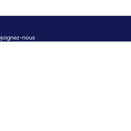
ejoignez-nous
Contactez-nous
info@b-a-o.be
071/158.736