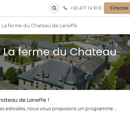
vènements
Devenir partenaire
Nos partenaires
S'inscrire
Postes
+32 477 74 10 13
 La ferme du Chateau de Laneffe
- La ferme du Chateau
hateau de Laneffe !
es estivales, nous vous proposons un programme ...