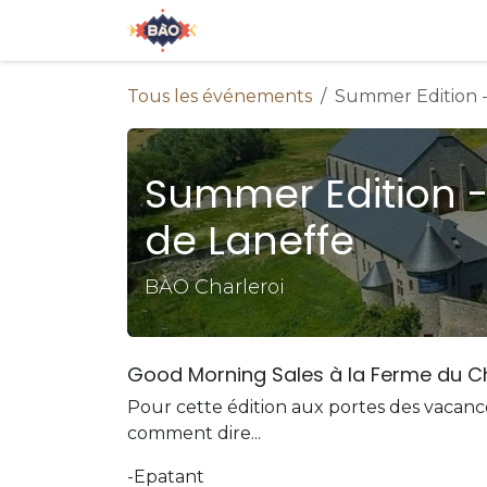
Se rendre au contenu
Accueil
À propos de nous
E
Tous les événements
Summer Edition -
Summer Edition 
de Laneffe
BÀO Charleroi
Good Morning Sales à la Ferme du C
Pour cette édition aux portes des vacanc
comment dire...
-Epatant