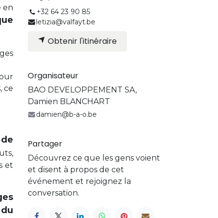
e en
+32 64 23 90 85
que
letizia@valfayt.be
Obtenir l'itinéraire
iges
Organisateur
pour
, ce
BAO DEVELOPPEMENT SA,
Damien BLANCHART
damien@b-a-o.be
 de
Partager
uts,
Découvrez ce que les gens voient
s et
et disent à propos de cet
événement et rejoignez la
conversation.
ges
 du