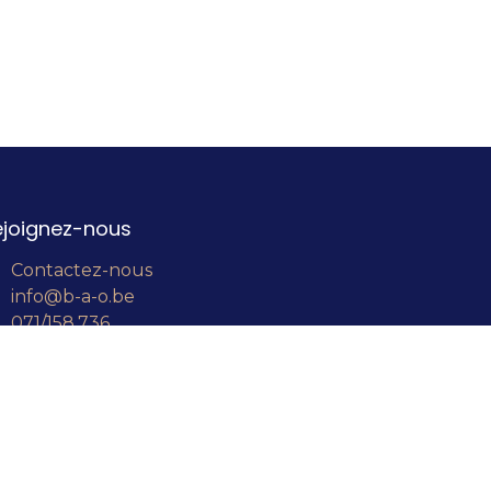
ejoignez-nous
Contactez-nous
info@b-a-o.be
071/158.736