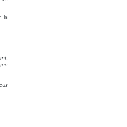
r la
ent,
aque
Vous