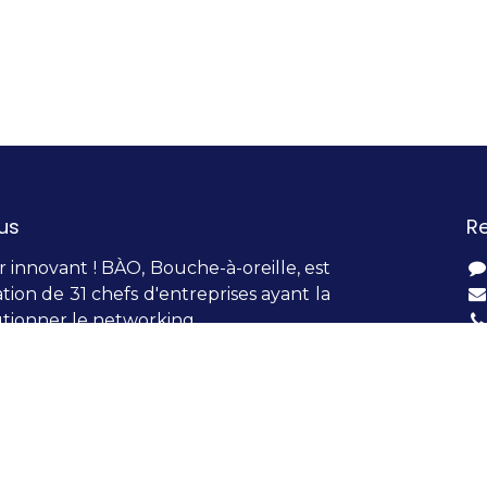
us
R
innovant ! BÀO, Bouche-à-oreille, est
tion de 31 chefs d'entreprises ayant la
tionner le networking.
tous, la meilleure des publicité c'est le
lle ! Le système se base sur la
et le parrainage. Faire du business
t la garantie de s'adresser à des
alité, tout en bénéficiant d'avantages