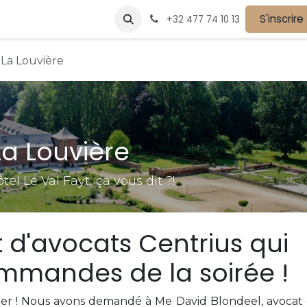
vènements
Devenir partenaire
Nos partenaires
S'inscrire
Postes
+32 477 74 10 13
La Louvière
a Louvière
el Le Val Fayt, ça vous dit ?!
t d'avocats Centrius qui
mmandes de la soirée !
r ! Nous avons demandé à Me David Blondeel, avocat