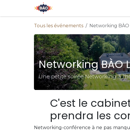
Se rendre au contenu
Accueil
À propos de nous
E
Tous les événements
Networking BÀO 
Networking BÀO L
Une petite soirée Networking à l'hôt
C'est le cabine
prendra les co
Networking-conférence à ne pas manque