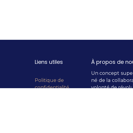
Liens utiles
À propos de no
Un concept super 
Politique de
né de la collabora
confidentialité
volonté de révolu
Conditions
Ils vous le diront 
générales
Bouche-à-Orei
d'utilisation
recommandation 
Contactez-nous
avec BÀO, c'es
partenaires de qu