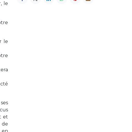
, le
otre
r le
otre
tera
ecté
 ses
ncus
t et
e de
e en