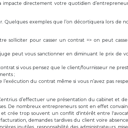
la impacte directement votre quotidien d’entrepreneur
our. Quelques exemples que l’on décortiquera lors de n
tre solliciter pour casser un contrat => on peut casse
e juge peut vous sanctionner en diminuant le prix de v
ontrat si vous pensez que le client/fournisseur ne pres
ments ;
 l’exécution du contrat même si vous n’avez pas resp
ntrius d’effectuer une présentation du cabinet et de
ses. De nombreux entrepreneurs sont en effet convai
et crée trop souvent un conflit d'intérêt entre l'avoca
rfacturation, demandes tardives du client voire absenc
cières inutiles, responsabilité des administrateurs mis