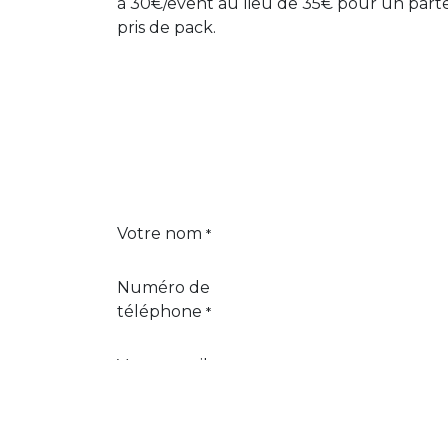
à 30€/event au lieu de 35€ pour un part
pris de pack.
Votre nom
*
Numéro de
téléphone
*
Votre email
*
Nom de votre
société
*