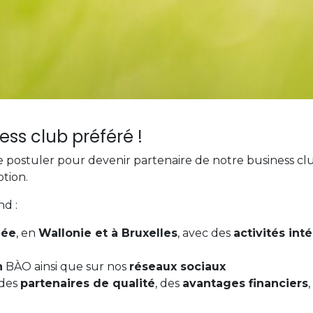
ss club préféré !
 de postuler pour devenir partenaire de notre business c
ption.
nd :
née
, en
Wallonie et à Bruxelles
, avec des
activités int
n
BÀO ainsi que sur nos
réseaux sociaux
 des
partenaires de qualité
, des
avantages financiers