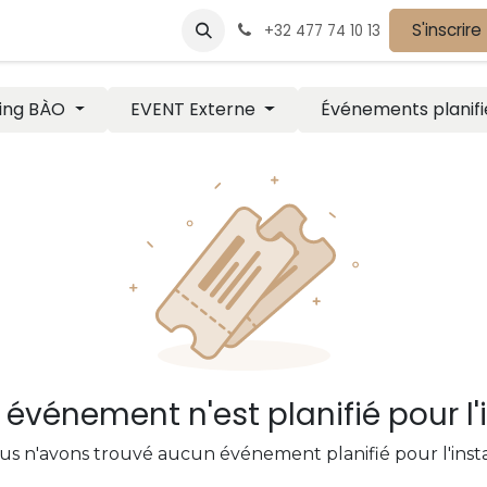
vènements
Devenir partenaire
Nos partenaires
S'inscrire
Postes
+32 477 74 10 13
ing BÀO
EVENT Externe
Événements planif
événement n'est planifié pour l'
us n'avons trouvé aucun événement planifié pour l'insta