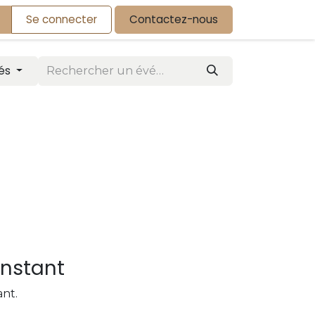
Se connecter
Contactez-nous
iés
instant
nt.