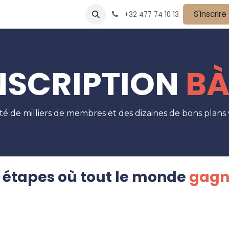
vènements
Devenir partenaire
Nos partenaires
S'inscrire
Postes
+32 477 74 10 13
NSCRIPTION
B
 de milliers de membres et des dizaines de bons plans 
 étapes où tout le monde
gagn