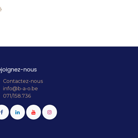
é
ejoignez-nous
Contactez-nous
info@b-a-o.be
071/158.736