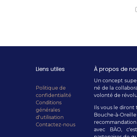
Liens utiles
À propos de no
Un concept super 
Politique de
né de la collabora
confidentialité
volonté de révolu
Conditions
Ils vous le diront 
générales
Bouche-à-Orei
d'utilisation
recommandation 
Contactez-nous
avec BÀO, c'es
partenaires de qu