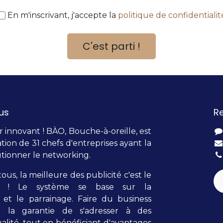
En m'inscrivant, j'accepte la
politique de confidentialit
C'est parti !
us
R
innovant ! BÀO, Bouche-à-oreille, est
tion de 31 chefs d'entreprises ayant la
tionner le networking.
tous, la meilleure des publicité c'est le
lle ! Le système se base sur la
et le parrainage. Faire du business
t la garantie de s'adresser à des
alité, tout en bénéficiant d'avantages